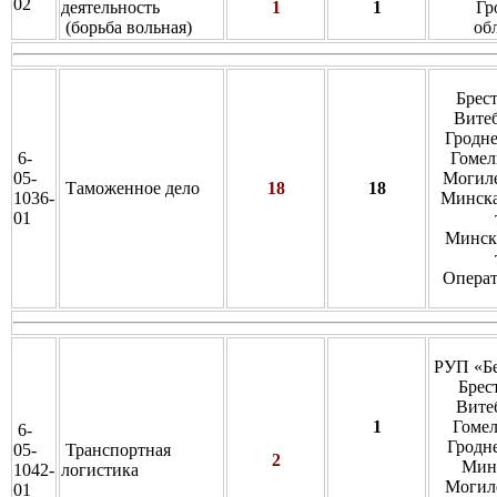
02
деятельность
1
1
Гр
(борьба вольная)
об
Брес
Витеб
Гродн
6-
Гомел
05-
Могиле
Таможенное дело
18
18
1036-
Минска
01
Минска
Операт
РУП «Бе
Брес
Вите
1
Гомел
6-
Гродн
05-
Транспортная
2
Мин
1042-
логистика
Могил
01