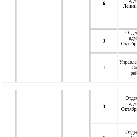
адм
6
Ленинс
Отде
адм
3
Октябрь
Управле
1
Сл
ра
Отде
адм
3
Октябрь
Отде