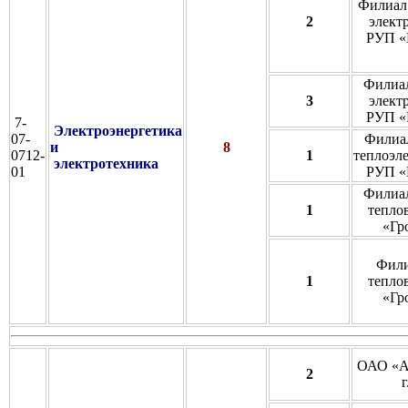
Филиал
2
элект
РУП «
Филиал
3
элект
РУП «
7-
Электроэнергетика
07-
Филиал
и
8
0712-
1
теплоэл
электротехника
01
РУП «
Филиал
1
тепло
«Гр
Фили
1
тепло
«Гр
ОАО «А
2
г