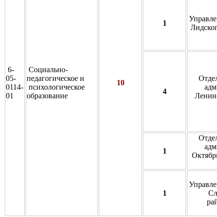
Управле
1
Лидског
6-
Социально-
05-
педагогическое и
Отде
10
0114-
психологическое
адм
4
01
образование
Ленинс
Отде
адм
1
Октябрь
Управле
1
Сл
ра