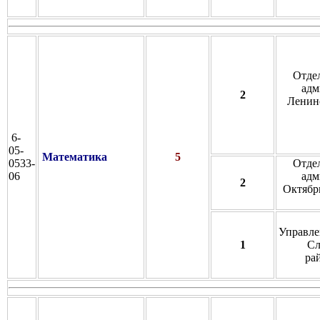
Отде
адм
2
Ленинс
6-
05-
Математика
5
0533-
Отде
06
адм
2
Октябрь
Управле
1
Сл
ра