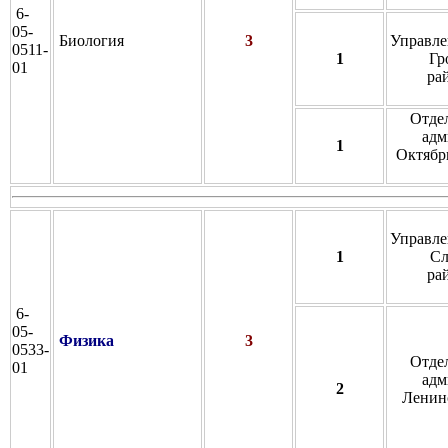
6-
05-
Биология
3
Управле
0511-
1
Гр
01
ра
Отде
адм
1
Октябрь
Управле
1
Сл
ра
6-
05-
Физика
3
0533-
Отде
01
адм
2
Ленинс