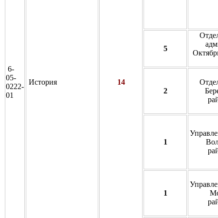
Отде
адм
5
Октябрь
6-
05-
История
14
Отде
0222-
2
Бер
01
ра
Управле
1
Вол
ра
Управле
1
Мо
ра