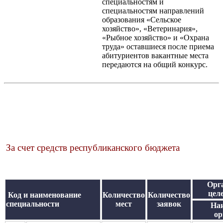
специальностям и
специальностям направлений
образования «Сельское
хозяйство», «Ветеринария»,
«Рыбное хозяйство» и «Охрана
труда» оставшиеся после приема
абитуриентов вакантные места
передаются на общий конкурс.
За счет средств республиканского бюджета
Орг
цел
Код и наименование
Количество
Количество
специальности
мест
заявок
На
ор