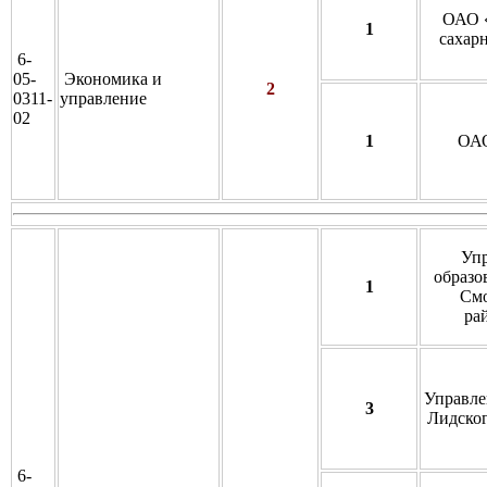
ОАО 
1
сахар
6-
05-
Экономика и
2
0311-
управление
02
1
ОАО
Упр
образо
1
Смо
ра
Управле
3
Лидског
6-