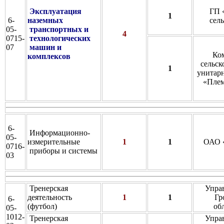
Эксплуатация
ГП 
1
6-
наземных
сел
05-
транспортных и
4
0715-
технологических
07
машин и
Ко
комплексов
сельск
1
унитар
«Плем
6-
Информационно-
05-
измерительные
1
1
ОАО 
0716-
приборы и системы
03
Тренерская
Упра
деятельность
1
1
Гр
6-
(футбол)
об
05-
1012-
Тренерская
Упра