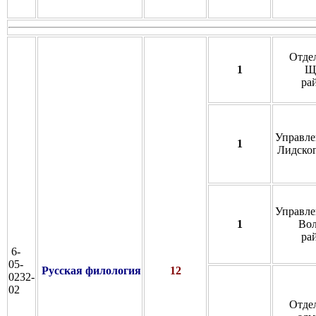
Отде
1
Щ
ра
Управле
1
Лидског
Управле
1
Вол
ра
6-
05-
Русская филология
12
0232-
02
Отде