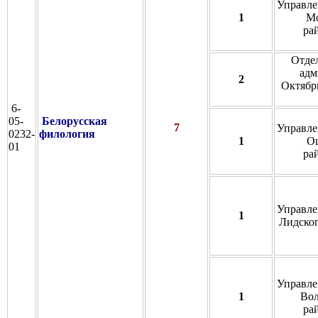
Управле
1
Мо
ра
Отде
адм
2
Октябрь
6-
05-
Белорусская
7
Управле
0232-
филология
1
О
01
ра
Управле
1
Лидског
Управле
1
Вол
ра