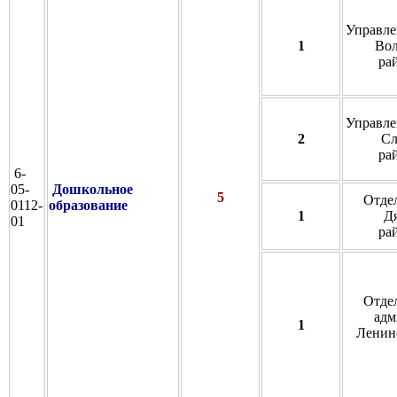
Управле
1
Вол
ра
Управле
2
Сл
ра
6-
05-
Дошкольное
5
Отде
0112-
образование
1
Д
01
ра
Отде
адм
1
Ленинс