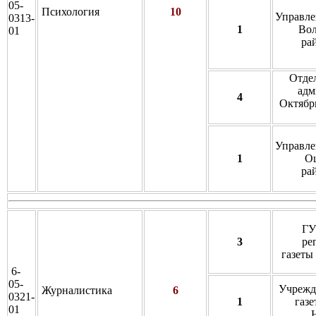
05-
Психология
10
Управле
0313-
1
Вол
01
ра
Отде
адм
4
Октябрь
Управле
1
О
ра
ГУ
3
ре
газеты
6-
05-
Учрежд
Журналистика
6
0321-
1
газе
01