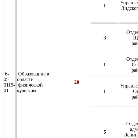
Управле
1
Лидског
Отде
3
Щ
ра
Отде
1
Св
ра
6-
Образование в
05-
области
20
0115-
физической
Управле
01
культуры
1
О
ра
Отде
адм
5
Ленинс