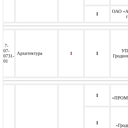
ОАО «А
1
г
7-
07-
УП
Архитектура
1
1
0731-
Гродно
01
1
«ПРОМ
1
«Грод