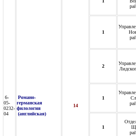
1
Во
ра
Управле
1
Нов
ра
Управле
2
Лидског
Управле
6-
Романо-
1
Сл
05-
германская
ра
14
0232-
филология
04
(английская)
Отде
1
Щ
ра