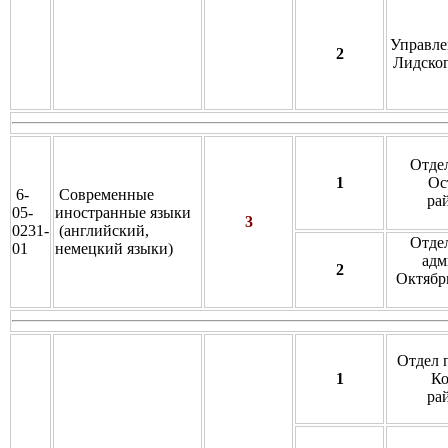
Управле
2
Лидског
Отде
1
Ос
6-
Современные
ра
05-
иностранные языки
3
0231-
(английский,
Отде
01
немецкий языки)
адм
2
Октябрь
Отдел 
1
Ко
ра