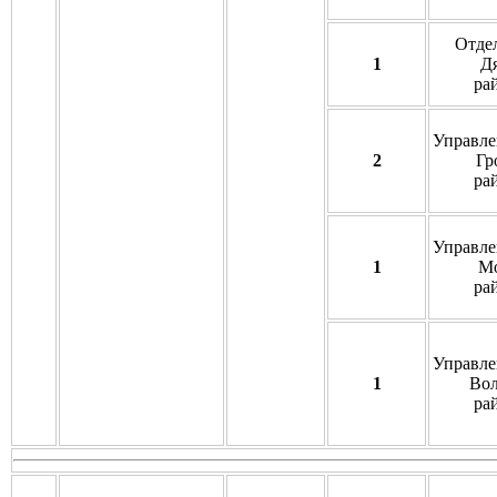
Отде
1
Д
ра
Управле
2
Гр
ра
Управле
1
Мо
ра
Управле
1
Вол
ра