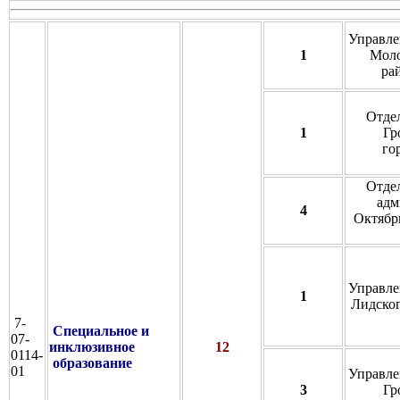
Управле
1
Моло
ра
Отде
1
Гр
го
Отде
адм
4
Октябрь
Управле
1
Лидског
7-
Специальное и
07-
инклюзивное
12
0114-
образование
01
Управле
3
Гр