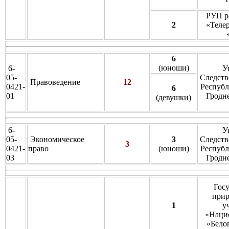
РУП р
2
«Теле
6
(юноши)
6-
У
05-
Следств
Правоведение
12
0421-
Республ
6
01
Гродн
(девушки)
6-
У
05-
Экономическое
3
Следств
3
0421-
право
(юноши)
Республ
03
Гродн
Гос
прир
1
у
«Наци
«Бело