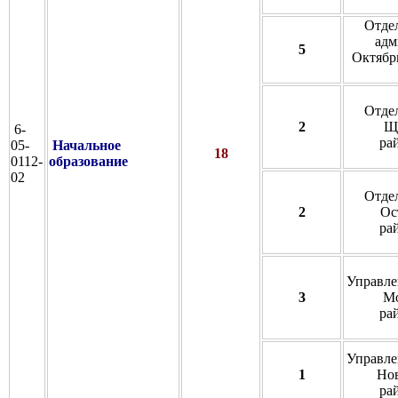
Отде
адм
5
Октябрь
Отде
2
Щ
6-
ра
05-
Начальное
18
0112-
образование
02
Отде
2
Ос
ра
Управле
3
Мо
ра
Управле
1
Нов
ра