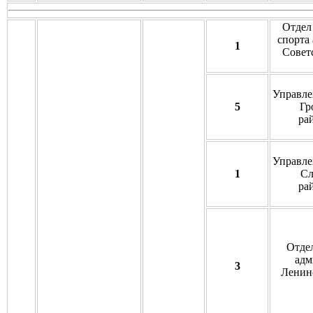
Отдел
спорта
1
Советс
Управле
5
Гр
ра
Управле
1
Сл
ра
Отде
адм
3
Ленинс