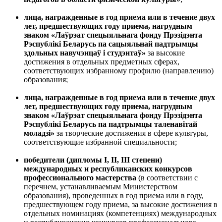
лица, награжденные в год приема или в течение двух
лет, предшествующих году приема, нагрудным
знаком «Лаўрэат спецыяльнага фонду Прэзідэнта
Рэспублікі Беларусь па сацыяльнай падтрымцы
здольных навучэнцаў i студэнтаў»
за высокие
достижения в отдельных предметных сферах,
соответствующих избранному профилю (направлению)
образования;
лица, награжденные в год приема или в течение двух
лет, предшествующих году приема, нагрудным
знаком «Лаўрэат спецыяльнага фонду Прэзідэнта
Рэспублікі Беларусь па падтрымцы таленавітай
моладзі»
за творческие достижения в сфере культуры,
соответствующие избранной специальности;
победители (дипломы I, II, III степени)
международных и республиканских конкурсов
профессионального мастерства
(в соответствии с
перечнем, устанавливаемым Министерством
образования), проведенных в год приема или в году,
предшествующем году приема, за высокие достижения в
отдельных номинациях (компетенциях) международных