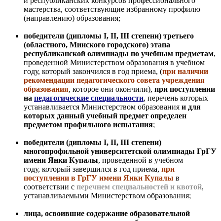
и республиканских конкурсов профессионального
мастерства, соответствующие избранному профилю
(направлению) образования;
победители (дипломы I, II, III степени) третьего
(областного, Минского городского) этапа
республиканской олимпиады по учебным предметам
,
проведенной Министерством образования в учебном
году, который закончился в год приема, (
при наличии
рекомендации педагогического совета учреждения
образования
, которое они окончили),
при поступлении
на
педагогические специальности
, перечень которых
устанавливается Министерством образования
и для
которых данный учебный предмет определен
предметом профильного испытания
;
победители (дипломы I, II, III степени)
многопрофильной университетской олимпиады ГрГУ
имени Янки Купалы
, проведенной в учебном
году, который завершился в год приема,
при
поступлении в ГрГУ имени Янки Купалы
в
соответствии с
перечнем специальностей и квотой
,
устанавливаемыми Министерством образования;
лица, освоившие содержание образовательной