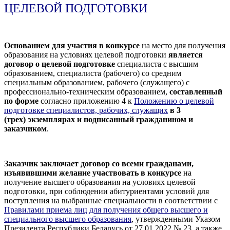
ЦЕЛЕВОЙ ПОДГОТОВКИ
Основанием для участия в конкурсе
на место для получения
образования
на условиях целевой подготовки
является
договор о целевой подготовке
специалиста
с высшим
образованием, специалиста (рабочего) со средним
специальным образованием,
рабочего (служащего) с
профессионально-техническим образованием
,
составленный
по форме
согласно приложению 4 к
Положению о целевой
подготовке специалистов, рабочих, служащих
в 3
(трех)
экземплярах и подписанный гражданином и
заказчиком
.
Заказчик заключает договор со всеми гражданами,
изъявившими желание
участвовать в конкурсе
на
получение высшего образования на условиях целевой
подготовки, при соблюдении
абитуриентами условий для
поступления на выбранные специальности в соответствии
с
Правилами приема лиц для получения общего высшего и
специального высшего образования
,
утвержденными Указом
Президента Республики Беларусь от 27.01.2022 № 23,
а также