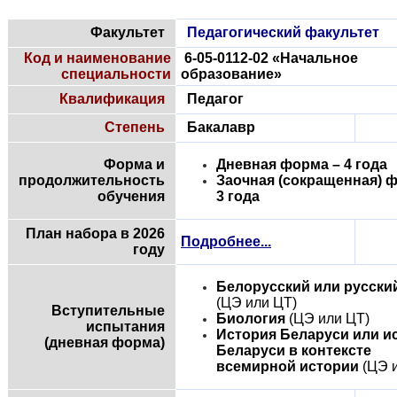
Факультет
Педагогический факультет
Код и наименование
6-05-0112-02 «Начальное
специальности
образование»
Квалификация
Педагог
Степень
Бакалавр
Форма и
Дневная форма – 4 года
продолжительность
Заочная (сокращенная) 
обучения
3 года
План набора в 2026
Подробнее...
году
Белорусский или русски
(ЦЭ или ЦТ)
Вступительные
Биология
(ЦЭ или ЦТ)
испытания
История Беларуси или и
(дневная форма)
Беларуси в контексте
всемирной истории
(ЦЭ 