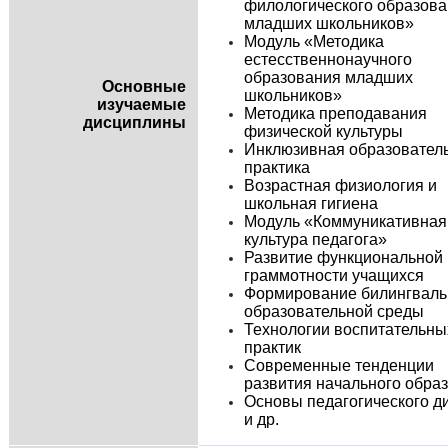
филологического образов
младших школьников»
Модуль «Методика
естесственнонаучного
образования младших
Основные
школьников»
изучаемые
Методика преподавания
дисциплины
физической культуры
Инклюзивная образовател
практика
Возрастная физиология и
школьная гигиена
Модуль «Коммуникативная
культура педагога»
Развитие функциональной
граммотности учащихся
Формирование билингваль
образовательной среды
Технологии воспитательны
практик
Современные тенденции
развития начального обра
Основы педагогического д
и др.