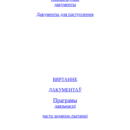
дакументы
Дакументы для паступлення
ВЯРТАННЕ
ДАКУМЕНТАЎ
Праграмы
лаяльнасці
часта задаюць пытанні