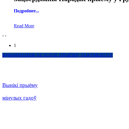
Подробнее...
Read More
›
‹
1
ІНФАРМАЦЫЯ АБ ХОДЗЕ ПРЫЁМУ ДАКУМЕНТАЎ
Вынікі прыёму
мінулых гадоў