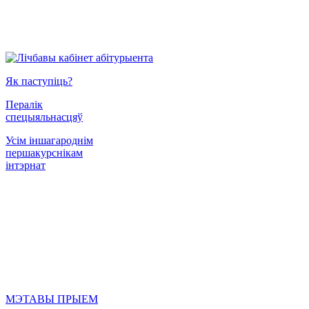
Як паступіць?
Пералік
спецыяльнасцяў
Усім іншагароднім
першакурснікам
інтэрнат
МЭТАВЫ ПРЫЕМ