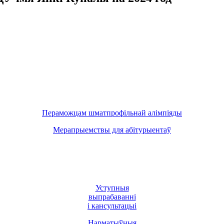
Пераможцам шматпрофільнай алімпіяды
Мерапрыемствы для абітурыентаў
Уступныя
выпрабаванні
і кансультацыі
Нарматыўныя