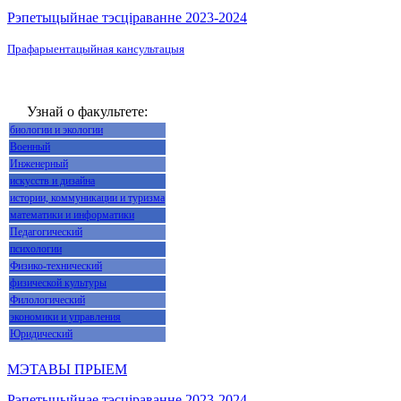
Рэпетыцыйнае тэсціраванне 2023-2024
Прафарыентацыйная кансультацыя
Узнай о факультете:
биологии и экологии
Военный
Инженерный
искусств и дизайна
истории, коммуникации и туризма
математики и информатики
Педагогический
психологии
Физико-технический
физической культуры
Филологический
экономики и управления
Юридический
МЭТАВЫ ПРЫЕМ
Рэпетыцыйнае тэсціраванне 2023-2024