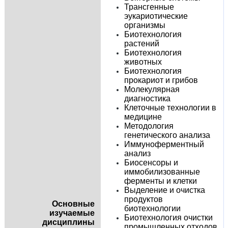
Трансгенные
эукариотические
организмы
Биотехнология
растений
Биотехнология
животных
Биотехнология
прокариот и грибов
Молекулярная
диагностика
Клеточные технологии в
медицине
Методология
генетического анализа
Иммуноферментный
анализ
Биосенсоры и
иммобилизованные
ферменты и клетки
Выделение и очистка
продуктов
Основные
биотехнологии
изучаемые
Биотехнология очистки
дисциплины
промышленных отходов