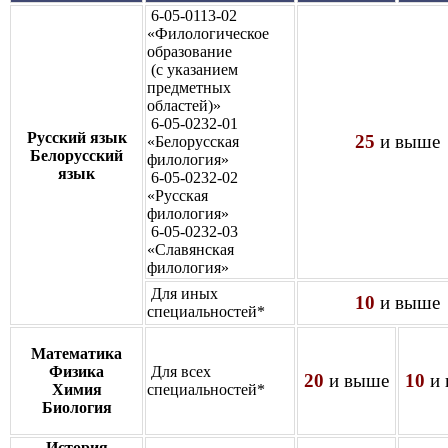
6-05-0113-02
«Филологическое
образование
(с указанием
предметных
областей)»
6-05-0232-01
Русский язык
25
и выше
«Белорусская
Белорусский
филология»
язык
6-05-0232-02
«Русская
филология»
6-05-0232-03
«Славянская
филология»
Для иных
10
и выше
специальностей*
Математика
Физика
Для всех
20
и выше
10
и 
Химия
специальностей*
Биология
История