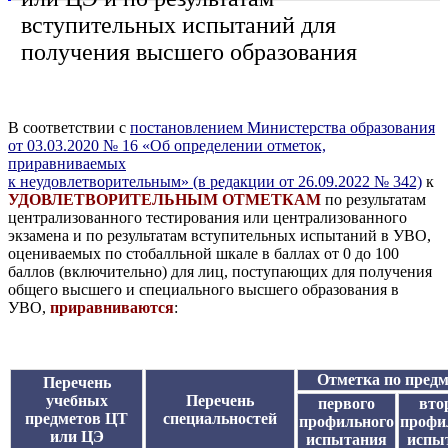
вступительных испытаний для
получения высшего образования
В соответствии с
постановлением Министерства образования
от 03.03.2020 № 16 «Об определении отметок,
приравниваемых
к неудовлетворительным»
(в редакции от 26.09.2022 № 342)
к
УДОВЛЕТВОРИТЕЛЬНЫМ ОТМЕТКАМ
по результатам
централизованного тестирования или централизованного
экзамена и по результатам вступительных испытаний в УВО,
оцениваемых по стобалльной шкале в баллах от 0 до 100
баллов (включительно) для лиц, поступающих для получения
общего высшего и специального высшего образования в
УВО,
приравниваются
:
Отметка по предм
Перечень
учебных
Перечень
первого
вто
предметов ЦТ
специальностей
профильного
профи
или ЦЭ
испытания
испы