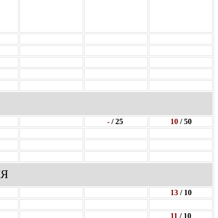
-
/ 25
10
/ 50
ИЯ
13
/ 10
11
/ 10