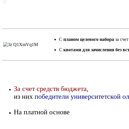
С
планом целевого набора
за сче
С
квотами для зачисления без в
За счет средств бюджета
,
из них
победители университетской о
На платной основе