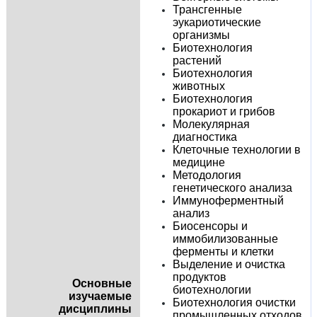
Трансгенные
эукариотические
организмы
Биотехнология
растений
Биотехнология
животных
Биотехнология
прокариот и грибов
Молекулярная
диагностика
Клеточные технологии в
медицине
Методология
генетического анализа
Иммуноферментный
анализ
Биосенсоры и
иммобилизованные
ферменты и клетки
Выделение и очистка
продуктов
Основные
биотехнологии
изучаемые
Биотехнология очистки
дисциплины
промышленных отходов