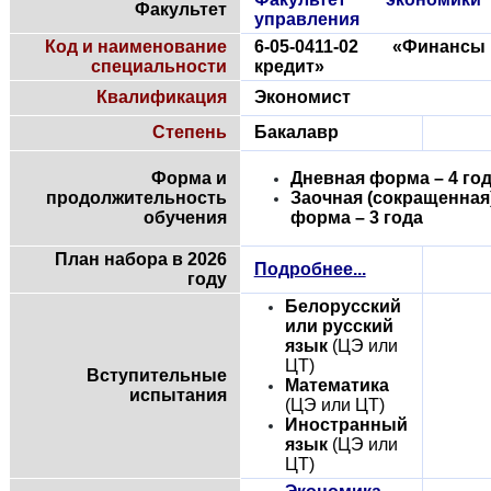
Факультет
управления
Код и наименование
6-05-0411-02 «Финан
специальности
кредит»
Квалификация
Экономист
Степень
Бакалавр
Форма и
Дневная форма – 4 го
продолжительность
Заочная (сокращенная
обучения
форма – 3 года
План набора в 2026
Подробнее...
году
Белорусский
или русский
язык
(ЦЭ или
ЦТ)
Вступительные
Математика
испытания
(ЦЭ или ЦТ)
Иностранный
язык
(ЦЭ или
ЦТ)