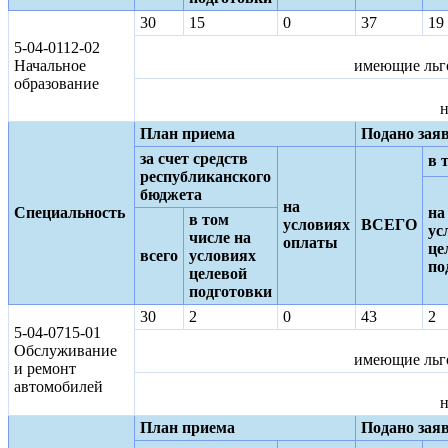
30
15
0
37
19
5-04-0112-02
Начальное
имеющие льго
образование
н
План приема
Подано зая
за счет средств
в 
республиканского
бюджета
на
Специальность
на
в том
условиях
ВСЕГО
ус
числе на
оплаты
це
всего
условиях
по
целевой
подготовки
30
2
0
43
2
5-04-0715-01
Обслуживание
имеющие льго
и ремонт
автомобилей
н
План приема
Подано зая