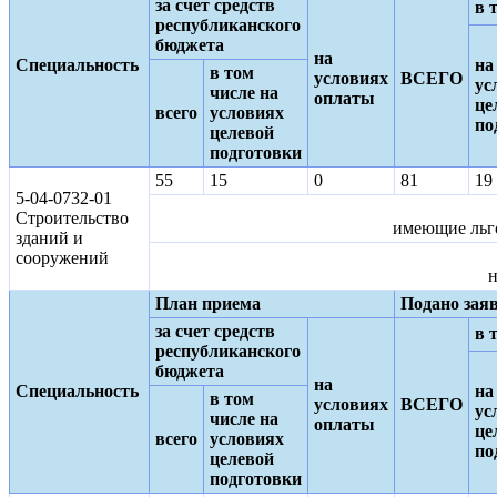
за счет средств
в 
республиканского
бюджета
на
Специальность
на
в том
условиях
ВСЕГО
ус
числе на
оплаты
це
всего
условиях
по
целевой
подготовки
55
15
0
81
19
5-04-0732-01
Строительство
имеющие льго
зданий и
сооружений
н
План приема
Подано зая
за счет средств
в 
республиканского
бюджета
на
Специальность
на
в том
условиях
ВСЕГО
ус
числе на
оплаты
це
всего
условиях
по
целевой
подготовки