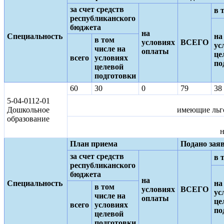
за счет средств
в 
республиканского
бюджета
на
Специальность
на
в том
условиях
ВСЕГО
ус
числе на
оплаты
це
всего
условиях
по
целевой
подготовки
60
30
0
79
38
5-04-0112-01
Дошкольное
имеющие льго
образование
н
План приема
Подано зая
за счет средств
в 
республиканского
бюджета
на
Специальность
на
в том
условиях
ВСЕГО
ус
числе на
оплаты
це
всего
условиях
по
целевой
подготовки