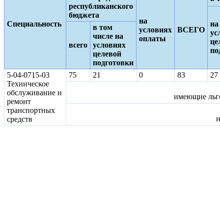
республиканского
бюджета
на
Специальность
на
в том
условиях
ВСЕГО
ус
числе на
оплаты
це
всего
условиях
по
целевой
подготовки
5-04-0715-03
75
21
0
83
27
Техническое
обслуживание и
имеющие льго
ремонт
транспортных
н
средств