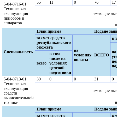
55
11
0
76
17
5-04-0716-01
Техническая
эксплуатация
имеющие льго
приборов и
аппаратов
н
План приема
Подано зая
за счет средств
в 
республиканского
бюджета
на
Специальность
на
в том
условиях
ВСЕГО
ус
числе на
оплаты
це
всего
условиях
по
целевой
подготовки
5-04-0713-01
30
0
0
31
0
Техническая
эксплуатация
имеющие льго
средств
вычислительной
н
техники
План приема
Подано зая
за счет средств
в 